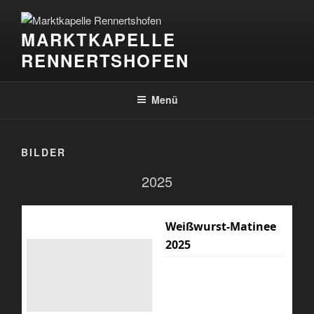
Zum
Inhalt
MARKTKAPELLE
springen
RENNERTSHOFEN
Menü
BILDER
2025
Weißwurst-Matinee
2025