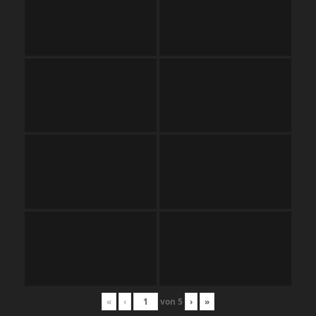
«
‹
von
5
›
»