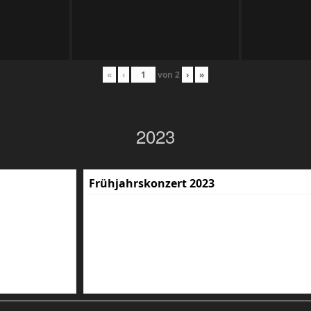
«
‹
von
2
›
»
2023
Frühjahrskonzert 2023