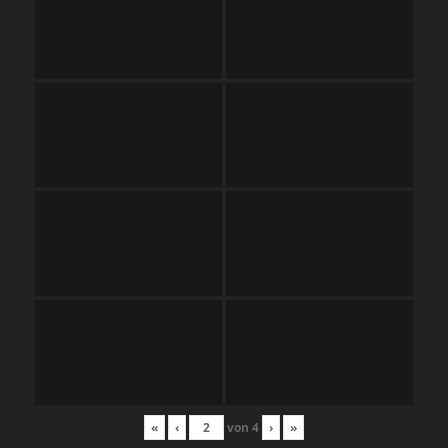
«
‹
von
4
›
»