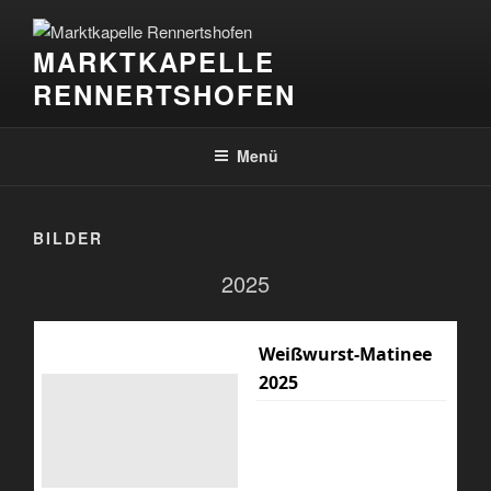
Zum
Inhalt
MARKTKAPELLE
springen
RENNERTSHOFEN
Menü
BILDER
2025
Weißwurst-Matinee
2025