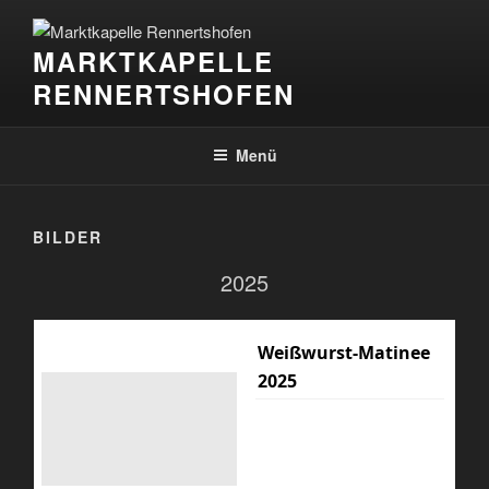
Zum
Inhalt
MARKTKAPELLE
springen
RENNERTSHOFEN
Menü
BILDER
2025
Weißwurst-Matinee
2025