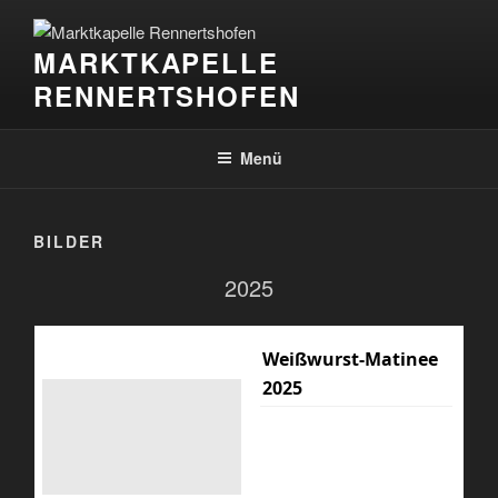
Zum
Inhalt
MARKTKAPELLE
springen
RENNERTSHOFEN
Menü
BILDER
2025
Weißwurst-Matinee
2025