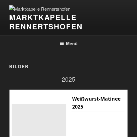
Zum
Inhalt
MARKTKAPELLE
springen
RENNERTSHOFEN
Menü
BILDER
2025
Weißwurst-Matinee
2025