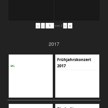
«
‹
von
2
›
»
2017
Frühjahrskonzert
2017