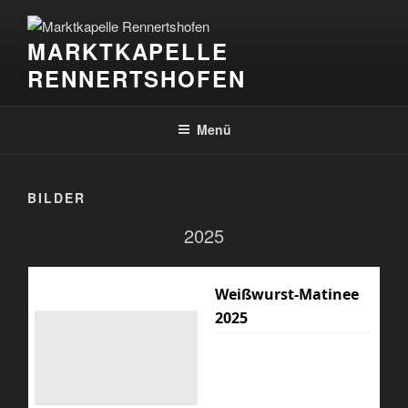
Zum
Inhalt
MARKTKAPELLE
springen
RENNERTSHOFEN
Menü
BILDER
2025
Weißwurst-Matinee
2025