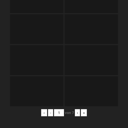
«
‹
von
7
›
»