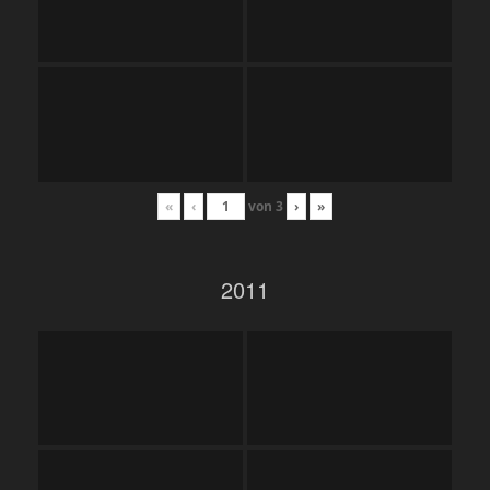
«
‹
von
3
›
»
2011