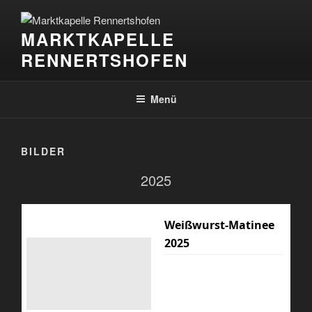
Zum
Inhalt
MARKTKAPELLE
springen
RENNERTSHOFEN
Menü
BILDER
2025
Weißwurst-Matinee
2025