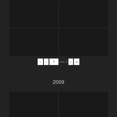
«
‹
von
5
›
»
2009