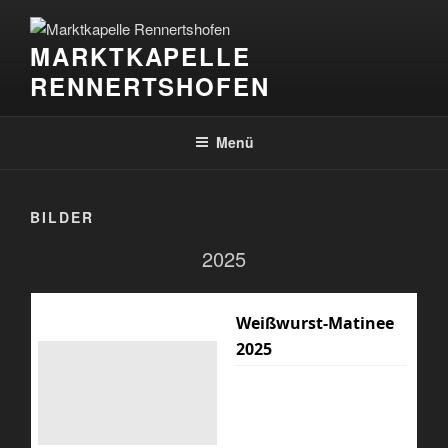
Zum
Inhalt
MARKTKAPELLE
springen
RENNERTSHOFEN
Menü
BILDER
2025
Weißwurst-Matinee
2025