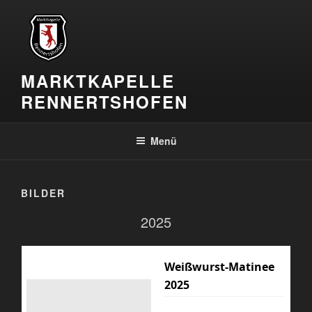
Zum
Inhalt
springen
MARKTKAPELLE
RENNERTSHOFEN
Menü
BILDER
2025
Weißwurst-Matinee
2025