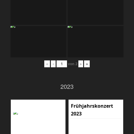
«
‹
von
2
›
»
2023
Frühjahrskonzert
2023