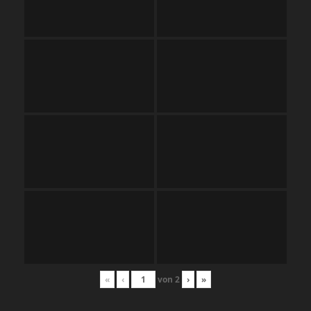
«
‹
von
2
›
»