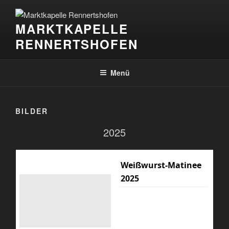
Zum
Inhalt
MARKTKAPELLE
springen
RENNERTSHOFEN
Menü
BILDER
2025
Weißwurst-Matinee
2025