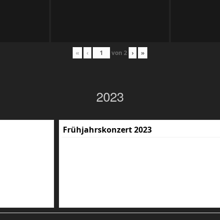
«
‹
von
2
›
»
2023
Frühjahrskonzert 2023