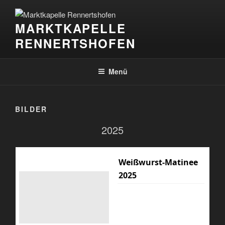
Zum
Inhalt
MARKTKAPELLE
springen
RENNERTSHOFEN
Menü
BILDER
2025
Weißwurst-Matinee
2025