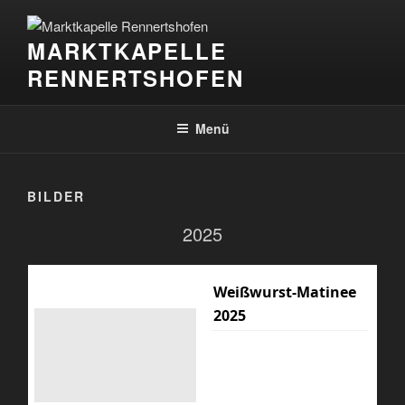
Zum
Inhalt
MARKTKAPELLE
springen
RENNERTSHOFEN
Menü
BILDER
2025
Weißwurst-Matinee
2025