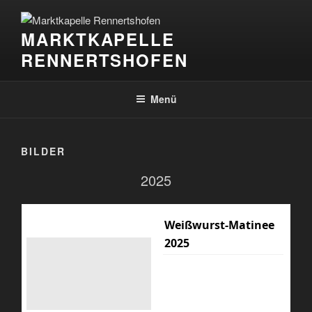
Zum
Inhalt
MARKTKAPELLE
springen
RENNERTSHOFEN
Menü
BILDER
2025
Weißwurst-Matinee
2025