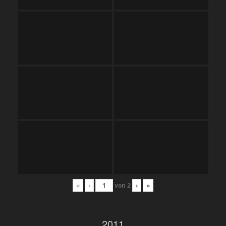
«
‹
von
2
›
»
2011