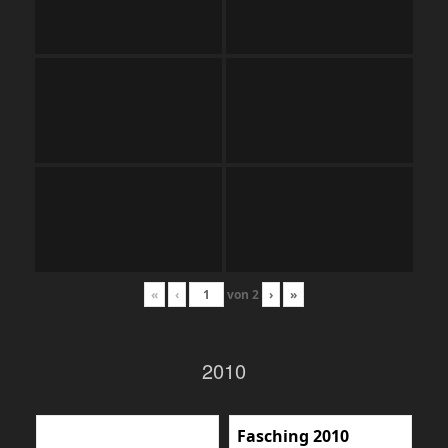
«
‹
von
2
›
»
2010
Fasching 2010