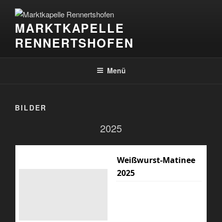
Zum
Inhalt
MARKTKAPELLE
springen
RENNERTSHOFEN
Menü
BILDER
2025
Weißwurst-Matinee
2025