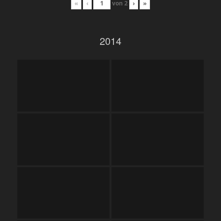
«
‹
von
2
›
»
2014