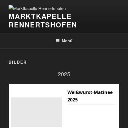
Zum
Inhalt
MARKTKAPELLE
springen
RENNERTSHOFEN
Menü
BILDER
2025
Weißwurst-Matinee
2025