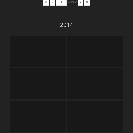
«
‹
von
2
›
»
2014