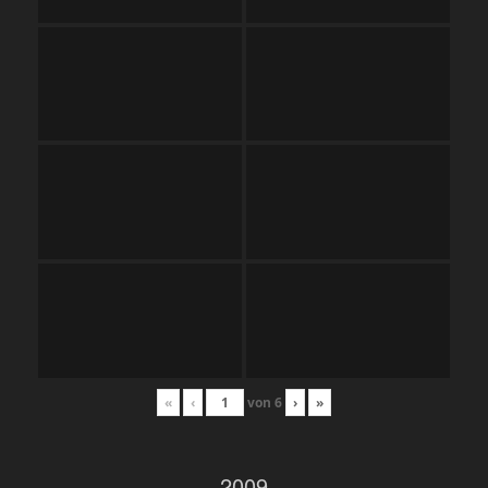
«
‹
von
6
›
»
2009