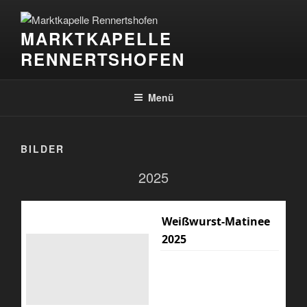
Zum
Inhalt
MARKTKAPELLE
springen
RENNERTSHOFEN
Menü
BILDER
2025
Weißwurst-Matinee
2025