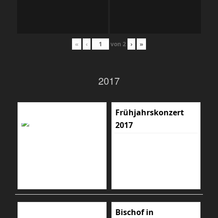
«
‹
von
2
›
»
2017
Frühjahrskonzert
2017
Bischof in