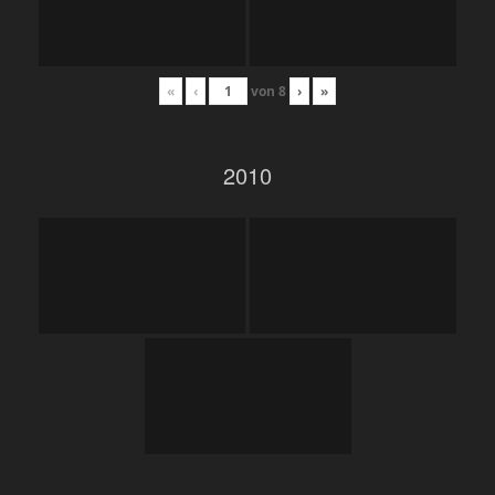
«
‹
von
8
›
»
2010