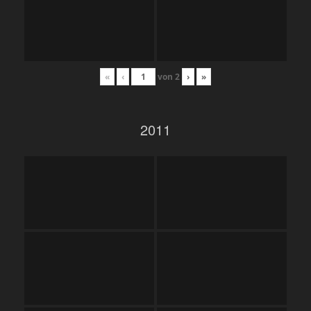
«
‹
von
2
›
»
2011