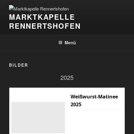
Zum
Inhalt
MARKTKAPELLE
springen
RENNERTSHOFEN
Menü
BILDER
2025
Weißwurst-Matinee
2025