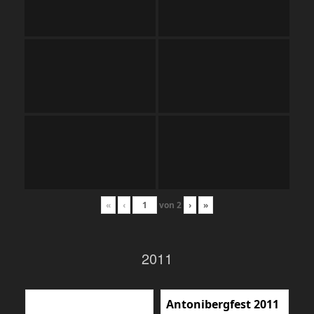
«
‹
von
2
›
»
2011
Antonibergfest 2011