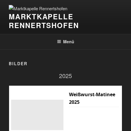
Zum
Inhalt
MARKTKAPELLE
springen
RENNERTSHOFEN
Menü
BILDER
2025
Weißwurst-Matinee
2025