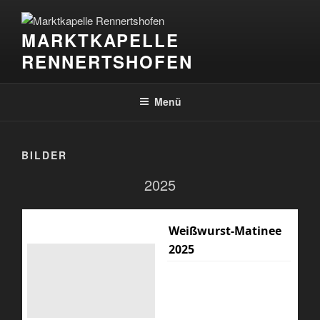
Zum
Inhalt
MARKTKAPELLE
springen
RENNERTSHOFEN
Menü
BILDER
2025
Weißwurst-Matinee
2025