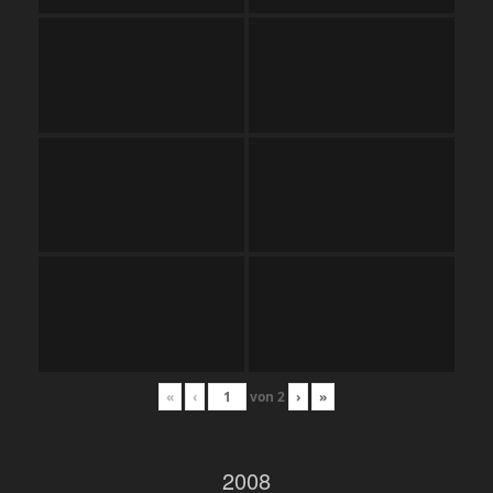
«
‹
von
2
›
»
2008