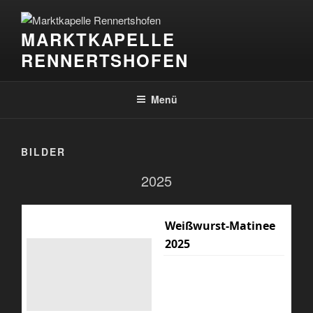
Zum
Inhalt
MARKTKAPELLE
springen
RENNERTSHOFEN
Menü
BILDER
2025
Weißwurst-Matinee
2025