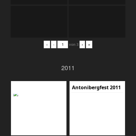
«
‹
von
3
›
»
2011
Antonibergfest 2011