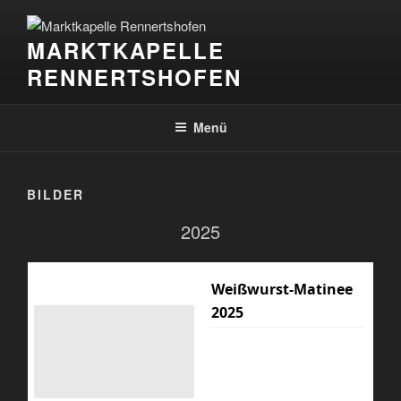
Zum
Inhalt
MARKTKAPELLE
springen
RENNERTSHOFEN
Menü
BILDER
2025
Weißwurst-Matinee
2025