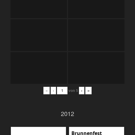
«
‹
von
5
›
»
2012
Brunnenfest