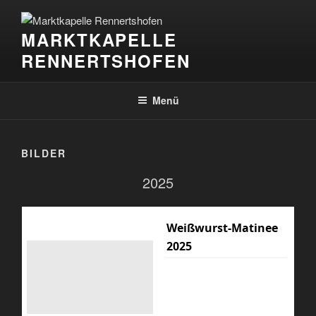
Zum
Inhalt
MARKTKAPELLE
springen
RENNERTSHOFEN
Menü
BILDER
2025
Weißwurst-Matinee
2025