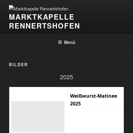
Zum
Inhalt
MARKTKAPELLE
springen
RENNERTSHOFEN
Menü
BILDER
2025
Weißwurst-Matinee
2025