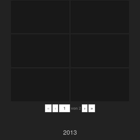
«
‹
von
2
›
»
2013