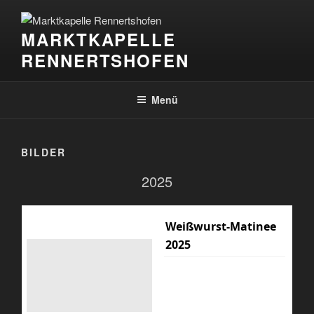
Zum
Inhalt
MARKTKAPELLE
springen
RENNERTSHOFEN
Menü
BILDER
2025
Weißwurst-Matinee
2025