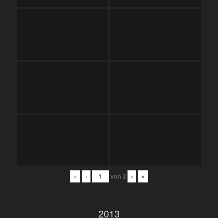
«
‹
von
2
›
»
2013