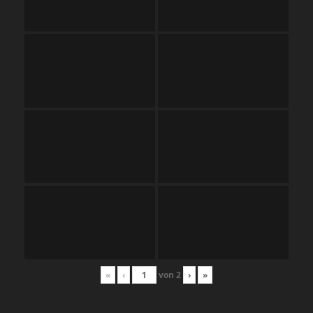
«
‹
von
2
›
»