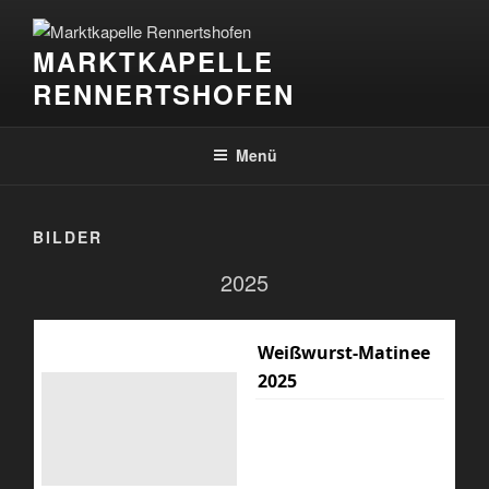
Zum
Inhalt
MARKTKAPELLE
springen
RENNERTSHOFEN
Menü
BILDER
2025
Weißwurst-Matinee
2025