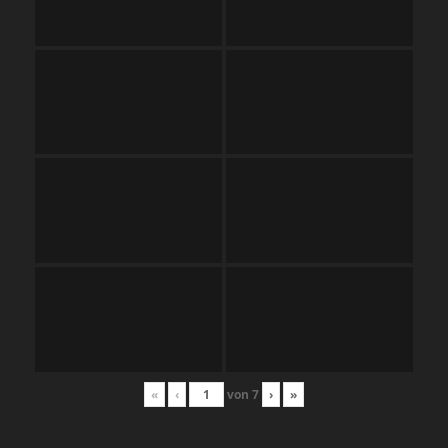
«
‹
von
7
›
»