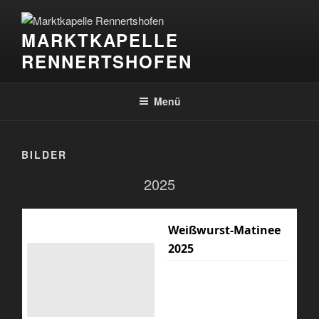
Zum
Inhalt
MARKTKAPELLE
springen
RENNERTSHOFEN
Menü
BILDER
2025
Weißwurst-Matinee
2025