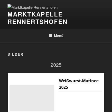
Zum
Inhalt
MARKTKAPELLE
springen
RENNERTSHOFEN
Menü
BILDER
2025
Weißwurst-Matinee
2025