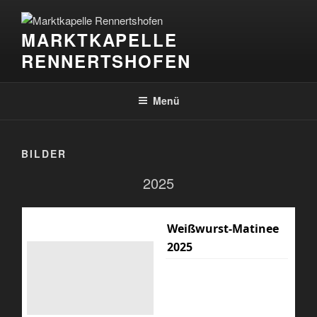
Zum
Inhalt
MARKTKAPELLE
springen
RENNERTSHOFEN
Menü
BILDER
2025
Weißwurst-Matinee
2025