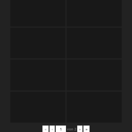
«
‹
von
2
›
»