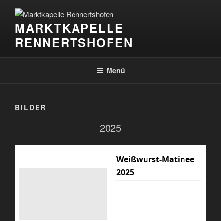
Zum
Inhalt
MARKTKAPELLE
springen
RENNERTSHOFEN
Menü
BILDER
2025
Weißwurst-Matinee
2025