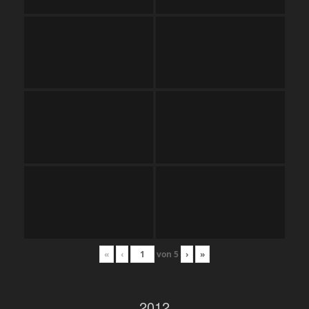
«
‹
von
5
›
»
2012