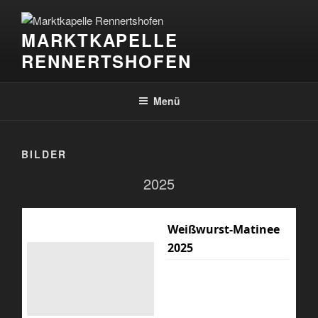
Zum
Inhalt
MARKTKAPELLE
springen
RENNERTSHOFEN
Menü
BILDER
2025
Weißwurst-Matinee
2025