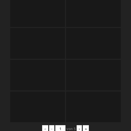
«
‹
von
5
›
»