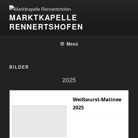
Zum
Inhalt
MARKTKAPELLE
springen
RENNERTSHOFEN
Menü
BILDER
2025
Weißwurst-Matinee
2025