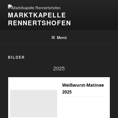
Zum
Inhalt
MARKTKAPELLE
springen
RENNERTSHOFEN
Menü
BILDER
2025
Weißwurst-Matinee
2025