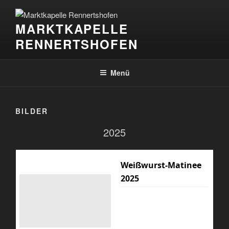
Zum
Inhalt
MARKTKAPELLE
springen
RENNERTSHOFEN
Menü
BILDER
2025
Weißwurst-Matinee
2025