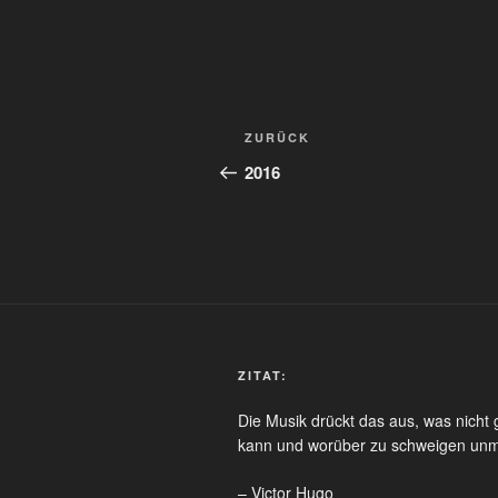
Beitragsnavigation
Vorheriger
ZURÜCK
Beitrag
2016
ZITAT:
Die Musik drückt das aus, was nicht
kann und worüber zu schweigen unmö
– Victor Hugo