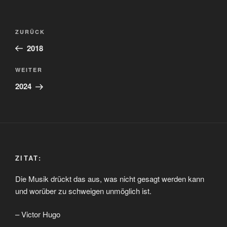
Beitragsnavigation
Vorheriger
ZURÜCK
Beitrag
2018
Nächster
WEITER
Beitrag
2024
ZITAT:
Die Musik drückt das aus, was nicht gesagt werden kann
und worüber zu schweigen unmöglich ist.
– Victor Hugo