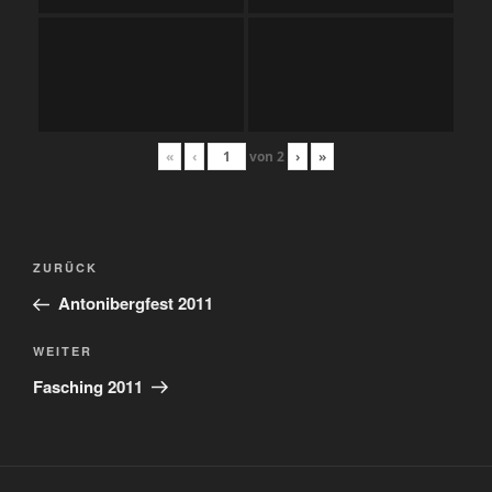
«
‹
von
2
›
»
Beitragsnavigation
Vorheriger
ZURÜCK
Beitrag
Antonibergfest 2011
Nächster
WEITER
Beitrag
Fasching 2011