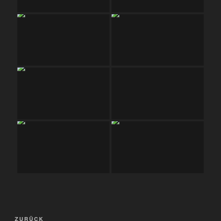
Beitragsnavigation
Vorheriger
ZURÜCK