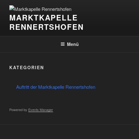
Zum
Inhalt
MARKTKAPELLE
springen
RENNERTSHOFEN
Menü
KATEGORIEN
Auftritt der Marktkapelle Rennertshofen
Powered by
Events Manager